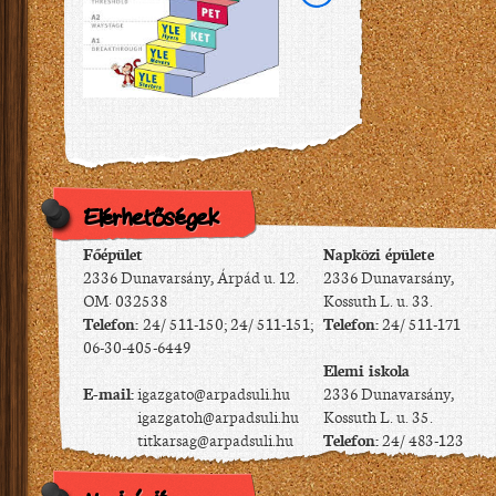
Elérhetőségek
Főépület
Napközi épülete
2336 Dunavarsány, Árpád u. 12.
2336 Dunavarsány,
OM: 032538
Kossuth L. u. 33.
Telefon:
24/ 511-150; 24/ 511-151;
Telefon:
24/ 511-171
06-30-405-6449
Elemi iskola
E-mail:
igazgato@arpadsuli.hu
2336 Dunavarsány,
igazgatoh@arpadsuli.hu
Kossuth L. u. 35.
titkarsag@arpadsuli.hu
Telefon:
24/ 483-123