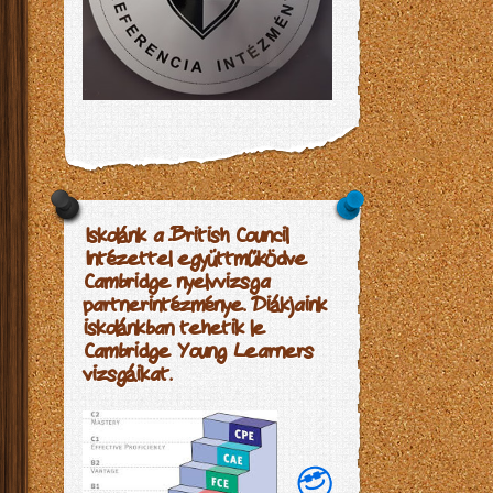
Iskolánk a British Council
Intézettel együttműködve
Cambridge nyelvvizsga
partnerintézménye. Diákjaink
iskolánkban tehetik le
Cambridge Young Learners
vizsgáikat.