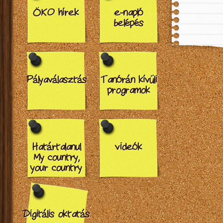
ÖKO hírek
e-napló
belépés
Pályaválasztás
Tanórán kívüli
programok
Határtalanul
videók
My country,
your country
Digitális oktatás