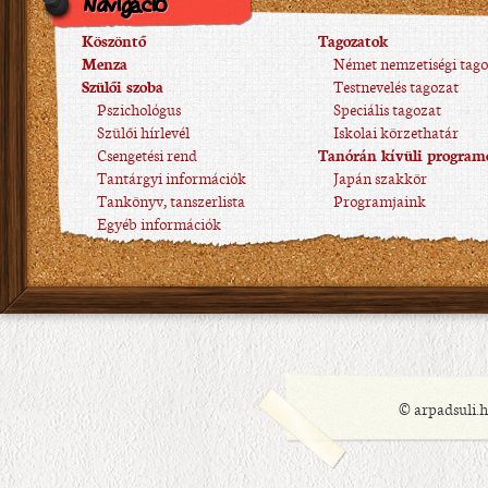
Navigáció
Köszöntő
Tagozatok
Menza
Német nemzetiségi tago
Szülői szoba
Testnevelés tagozat
Pszichológus
Speciális tagozat
Szülői hírlevél
Iskolai körzethatár
Csengetési rend
Tanórán kívüli program
Tantárgyi információk
Japán szakkör
Tankönyv, tanszerlista
Programjaink
Egyéb információk
© arpadsuli.h