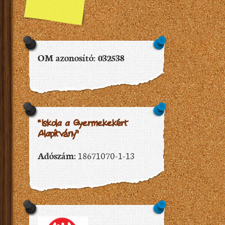
OM azonosító: 032538
“Iskola a Gyermekekért
Alapítvány”
Adószám:
18671070-1-13