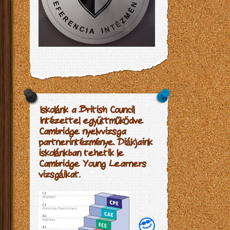
Iskolánk a British Council
Intézettel együttműködve
Cambridge nyelvvizsga
partnerintézménye. Diákjaink
iskolánkban tehetik le
Cambridge Young Learners
vizsgáikat.