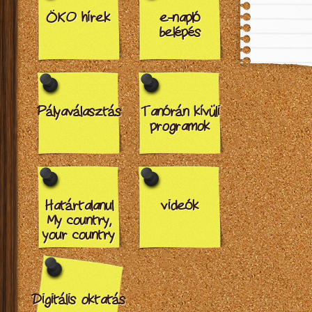
ÖKO hírek
e-napló
belépés
Pályaválasztás
Tanórán kívüli
programok
Határtalanul
videók
My country,
your country
Digitális oktatás