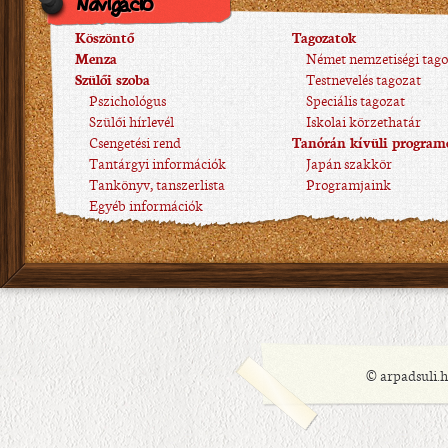
Navigáció
Köszöntő
Tagozatok
Menza
Német nemzetiségi tago
Szülői szoba
Testnevelés tagozat
Pszichológus
Speciális tagozat
Szülői hírlevél
Iskolai körzethatár
Csengetési rend
Tanórán kívüli program
Tantárgyi információk
Japán szakkör
Tankönyv, tanszerlista
Programjaink
Egyéb információk
© arpadsuli.h