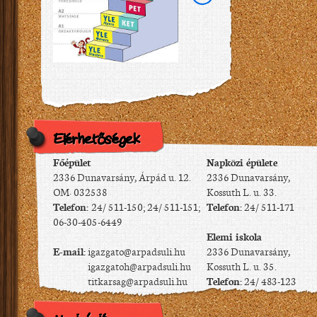
Elérhetőségek
Főépület
Napközi épülete
2336 Dunavarsány, Árpád u. 12.
2336 Dunavarsány,
OM: 032538
Kossuth L. u. 33.
Telefon:
24/ 511-150; 24/ 511-151;
Telefon:
24/ 511-171
06-30-405-6449
Elemi iskola
E-mail:
igazgato@arpadsuli.hu
2336 Dunavarsány,
igazgatoh@arpadsuli.hu
Kossuth L. u. 35.
titkarsag@arpadsuli.hu
Telefon:
24/ 483-123