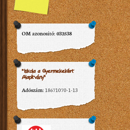
OM azonosító: 032538
“Iskola a Gyermekekért
Alapítvány”
Adószám:
18671070-1-13