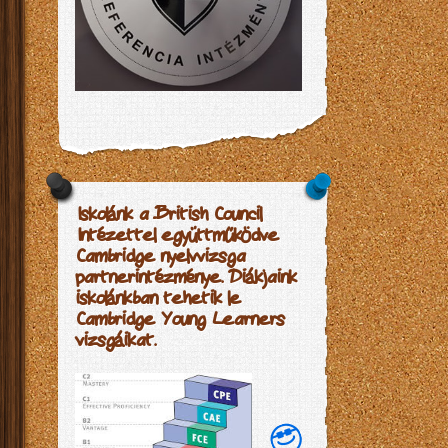
Iskolánk a British Council
Intézettel együttműködve
Cambridge nyelvvizsga
partnerintézménye. Diákjaink
iskolánkban tehetik le
Cambridge Young Learners
vizsgáikat.