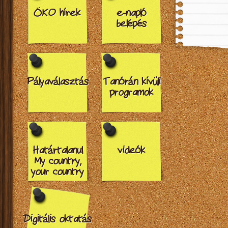
ÖKO hírek
e-napló
belépés
Pályaválasztás
Tanórán kívüli
programok
Határtalanul
videók
My country,
your country
Digitális oktatás