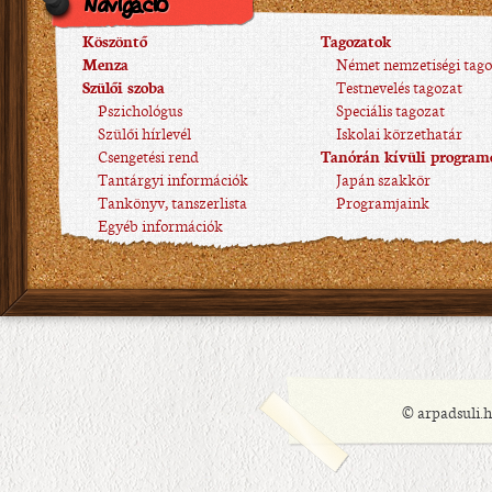
Navigáció
Köszöntő
Tagozatok
Menza
Német nemzetiségi tago
Szülői szoba
Testnevelés tagozat
Pszichológus
Speciális tagozat
Szülői hírlevél
Iskolai körzethatár
Csengetési rend
Tanórán kívüli program
Tantárgyi információk
Japán szakkör
Tankönyv, tanszerlista
Programjaink
Egyéb információk
© arpadsuli.h