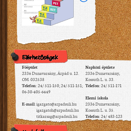
Elérhetőségek
Főépület
Napközi épülete
2336 Dunavarsány, Árpád u. 12.
2336 Dunavarsány,
OM: 032538
Kossuth L. u. 33.
Telefon:
24/ 511-150; 24/ 511-151;
Telefon:
24/ 511-171
06-30-405-6449
Elemi iskola
E-mail:
igazgato@arpadsuli.hu
2336 Dunavarsány,
igazgatoh@arpadsuli.hu
Kossuth L. u. 35.
titkarsag@arpadsuli.hu
Telefon:
24/ 483-123