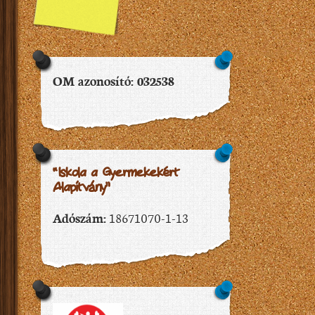
OM azonosító: 032538
“Iskola a Gyermekekért
Alapítvány”
Adószám:
18671070-1-13