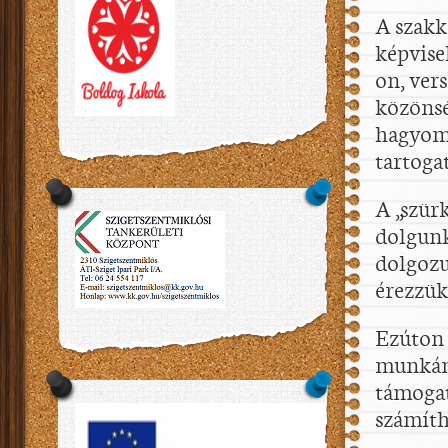
A szakk
képvise
on, ver
közönsé
hagyomá
tartoga
A „szür
dolgunk
dolgozu
érezzük
Ezúton 
munkámh
támogat
számíth