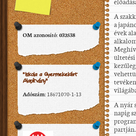
előadása
A szakk
a japán
évek al
OM azonosító: 032538
alkalom
Meghívá
ültetés
kezűleg
vehettü
“Iskola a Gyermekekért
tevéken
Alapítvány”
világáb
Adószám:
18671070-1-13
A nyár 
napig s
program
partján.