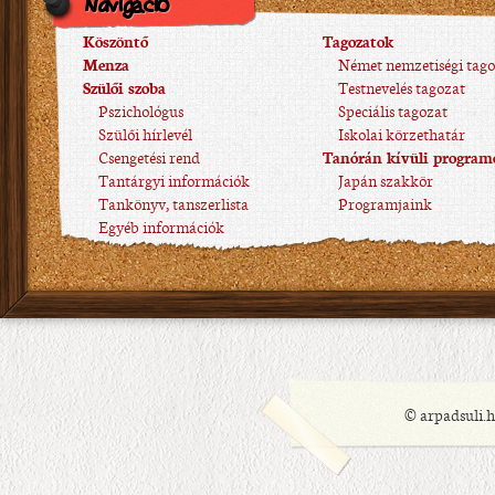
Navigáció
Köszöntő
Tagozatok
Menza
Német nemzetiségi tago
Szülői szoba
Testnevelés tagozat
Pszichológus
Speciális tagozat
Szülői hírlevél
Iskolai körzethatár
Csengetési rend
Tanórán kívüli program
Tantárgyi információk
Japán szakkör
Tankönyv, tanszerlista
Programjaink
Egyéb információk
© arpadsuli.h