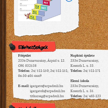
Elérhetőségek
Főépület
Napközi épülete
2336 Dunavarsány, Árpád u. 12.
2336 Dunavarsány,
OM: 032538
Kossuth L. u. 33.
Telefon:
24/ 511-150; 24/ 511-151;
Telefon:
24/ 511-171
06-30-405-6449
Elemi iskola
E-mail:
igazgato@arpadsuli.hu
2336 Dunavarsány,
igazgatoh@arpadsuli.hu
Kossuth L. u. 35.
titkarsag@arpadsuli.hu
Telefon:
24/ 483-123