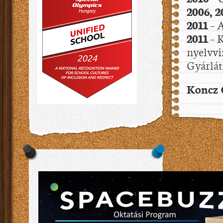
2006, 2
2011
– 
2011
– K
nyelvvi
Gyárlá
Koncz G