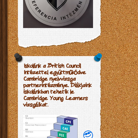
Iskolánk a British Council
Intézettel együttműködve
Cambridge nyelvvizsga
partnerintézménye. Diákjaink
iskolánkban tehetik le
Cambridge Young Learners
vizsgáikat.