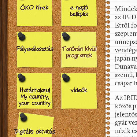
Mindekö
ÖKO hírek
e-napló
belépés
az IBID
Ettől f
szeptem
ünnepsé
vendége
Pályaválasztás
Tanórán kívüli
programok
japán n
Dunavar
szemű, 
csapat h
Határtalanul
videók
Az IBID
My country,
your country
közös p
jelentő
gyár ve
nézik é
Digitális oktatás