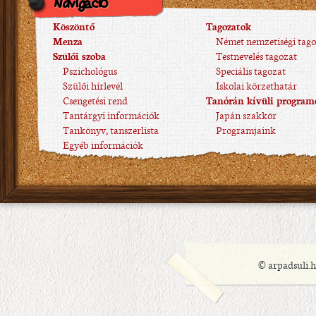
Navigáció
Köszöntő
Tagozatok
Menza
Német nemzetiségi tago
Szülői szoba
Testnevelés tagozat
Pszichológus
Speciális tagozat
Szülői hírlevél
Iskolai körzethatár
Csengetési rend
Tanórán kívüli program
Tantárgyi információk
Japán szakkör
Tankönyv, tanszerlista
Programjaink
Egyéb információk
© arpadsuli.h