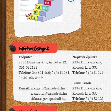
Elérhetőségek
Főépület
Napközi épülete
2336 Dunavarsány, Árpád u. 12.
2336 Dunavarsány,
OM: 032538
Kossuth L. u. 33.
Telefon:
24/ 511-150; 24/ 511-151;
Telefon:
24/ 511-171
06-30-405-6449
Elemi iskola
E-mail:
igazgato@arpadsuli.hu
2336 Dunavarsány,
igazgatoh@arpadsuli.hu
Kossuth L. u. 35.
titkarsag@arpadsuli.hu
Telefon:
24/ 483-123