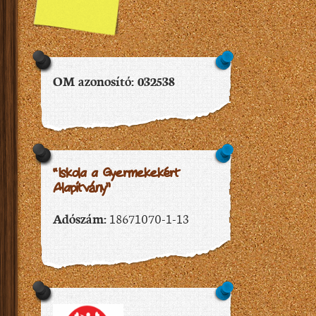
OM azonosító: 032538
“Iskola a Gyermekekért
Alapítvány”
Adószám:
18671070-1-13