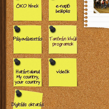
ÖKO hírek
e-napló
belépés
Pályaválasztás
Tanórán kívüli
programok
Határtalanul
videók
My country,
your country
Digitális oktatás