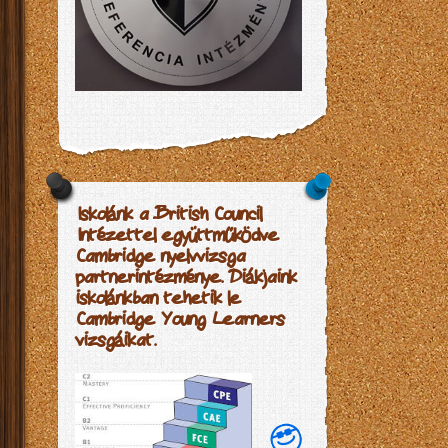
Iskolánk a British Council
Intézettel együttműködve
Cambridge nyelvvizsga
partnerintézménye. Diákjaink
iskolánkban tehetik le
Cambridge Young Learners
vizsgáikat.