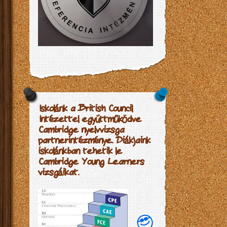
Iskolánk a British Council
Intézettel együttműködve
Cambridge nyelvvizsga
partnerintézménye. Diákjaink
iskolánkban tehetik le
Cambridge Young Learners
vizsgáikat.