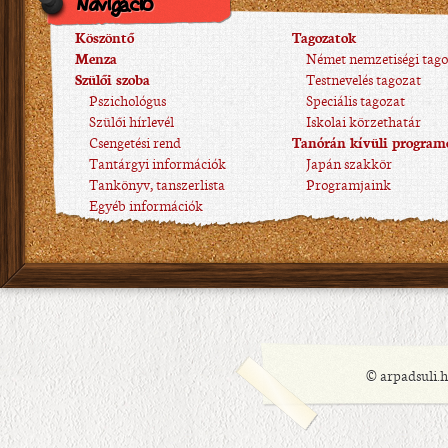
Navigáció
Köszöntő
Tagozatok
Menza
Német nemzetiségi tago
Szülői szoba
Testnevelés tagozat
Pszichológus
Speciális tagozat
Szülői hírlevél
Iskolai körzethatár
Csengetési rend
Tanórán kívüli program
Tantárgyi információk
Japán szakkör
Tankönyv, tanszerlista
Programjaink
Egyéb információk
© arpadsuli.h