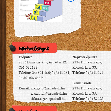
Elérhetőségek
Főépület
Napközi épülete
2336 Dunavarsány, Árpád u. 12.
2336 Dunavarsány,
OM: 032538
Kossuth L. u. 33.
Telefon:
24/ 511-150; 24/ 511-151;
Telefon:
24/ 511-171
06-30-405-6449
Elemi iskola
E-mail:
igazgato@arpadsuli.hu
2336 Dunavarsány,
igazgatoh@arpadsuli.hu
Kossuth L. u. 35.
titkarsag@arpadsuli.hu
Telefon:
24/ 483-123