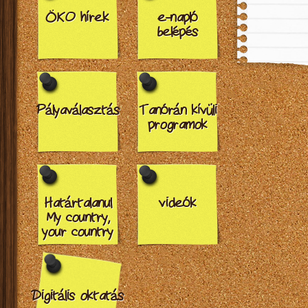
ÖKO hírek
e-napló
belépés
Pályaválasztás
Tanórán kívüli
programok
Határtalanul
videók
My country,
your country
Digitális oktatás