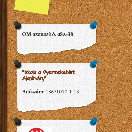
OM azonosító: 032538
“Iskola a Gyermekekért
Alapítvány”
Adószám:
18671070-1-13