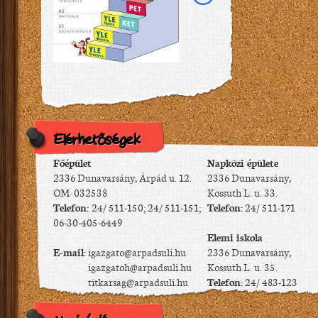
Elérhetőségek
Főépület
Napközi épülete
2336 Dunavarsány, Árpád u. 12.
2336 Dunavarsány,
OM: 032538
Kossuth L. u. 33.
Telefon:
24/ 511-150; 24/ 511-151;
Telefon:
24/ 511-171
06-30-405-6449
Elemi iskola
E-mail:
igazgato@arpadsuli.hu
2336 Dunavarsány,
igazgatoh@arpadsuli.hu
Kossuth L. u. 35.
titkarsag@arpadsuli.hu
Telefon:
24/ 483-123