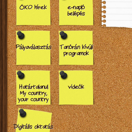
ÖKO hírek
e-napló
belépés
Pályaválasztás
Tanórán kívüli
programok
Határtalanul
videók
My country,
your country
Digitális oktatás