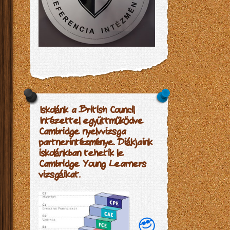
Iskolánk a British Council
Intézettel együttműködve
Cambridge nyelvvizsga
partnerintézménye. Diákjaink
iskolánkban tehetik le
Cambridge Young Learners
vizsgáikat.