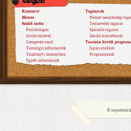
Navigáció
Köszöntő
Tagozatok
Menza
Német nemzetiségi tago
Szülői szoba
Testnevelés tagozat
Pszichológus
Speciális tagozat
Szülői hírlevél
Iskolai körzethatár
Csengetési rend
Tanórán kívüli program
Tantárgyi információk
Japán szakkör
Tankönyv, tanszerlista
Programjaink
Egyéb információk
© arpadsuli.h