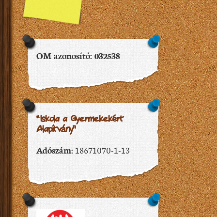
OM azonosító: 032538
“Iskola a Gyermekekért
Alapítvány”
Adószám:
18671070-1-13