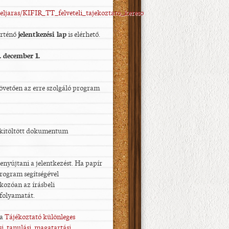
eljaras/KIFIR_TT_felveteli_tajekoztato_kereso
örténő
jelentkezési lap
is elérhető.
. december 1.
övetően az erre szolgáló program
 kitöltött dokumentum
enyújtani a jelentkezést. Ha papír
program segítségével
kozóan az írásbeli
 folyamatát.
 a
Tájékoztató különleges
i, tanulási, magatartási