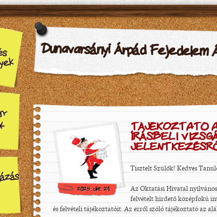
Dunavarsányi Árpád Fejedelem Ál
és
yek
n-
ok
TÁJÉKOZTATÓ A
ÍRÁSBELI VIZS
JELENTKEZÉSR
Tisztelt Szülők! Kedves Tanul
lázás
Az Oktatási Hivatal nyilváno
2025. okt. 21.
felvételt hirdető középfokú i
és felvételi tájékoztatóit. Az erről szóló tájékoztató az al