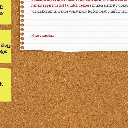
nehézséggel küzdő) tanulók részére
linken elérhető doku
ló
vizsgakörülményekre vonatkozó legfontosabb információ
és
vissza a hírekhez...
ívüli
mok
k