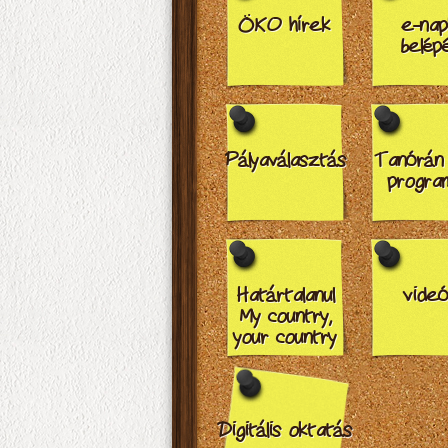
ÖKO hírek
e-nap
belép
Pályaválasztás
Tanórán k
progra
Határtalanul
videó
My country,
your country
Digitális oktatás