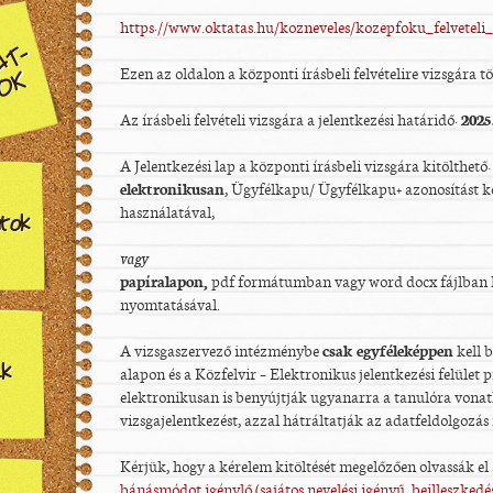
https://www.oktatas.hu/kozneveles/kozepfoku_felveteli_
AT-
Ezen az oldalon a központi írásbeli felvételire vizsgára t
YOK
Az írásbeli felvételi vizsgára a jelentkezési határidő:
2025
A Jelentkezési lap a központi írásbeli vizsgára kitölthető:
elektronikusan
, Ügyfélkapu/ Ügyfélkapu+ azonosítást k
használatával,
tok
vagy
papíralapon,
pdf formátumban vagy word docx fájlban
nyomtatásával.
A vizsgaszervező intézménybe
csak egyféleképpen
kell b
ek
alapon és a Közfelvir – Elektronikus jelentkezési felület 
elektronikusan is benyújtják ugyanarra a tanulóra vonat
vizsgajelentkezést, azzal hátráltatják az adatfeldolgozás
Kérjük, hogy a kérelem kitöltését megelőzően olvassák el
bánásmódot igénylő (sajátos nevelési igényű, beilleszkedés