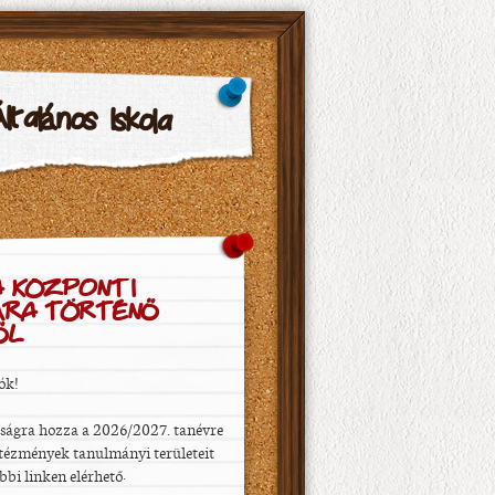
talános Iskola
 KÖZPONTI
GÁRA TÖRTÉNŐ
ŐL
ók!
sságra hozza a 2026/2027. tanévre
ntézmények tanulmányi területeit
ábbi linken elérhető: