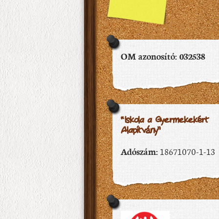
OM azonosító: 032538
“Iskola a Gyermekekért
Alapítvány”
Adószám:
18671070-1-13