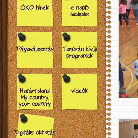
ÖKO hírek
e-napló
belépés
Pályaválasztás
Tanórán kívüli
programok
Határtalanul
videók
My country,
your country
Digitális oktatás