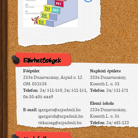
Elérhetőségek
Főépület
Napközi épülete
2336 Dunavarsány, Árpád u. 12.
2336 Dunavarsány,
OM: 032538
Kossuth L. u. 33.
Telefon:
24/ 511-150; 24/ 511-151;
Telefon:
24/ 511-171
06-30-405-6449
Elemi iskola
E-mail:
igazgato@arpadsuli.hu
2336 Dunavarsány,
igazgatoh@arpadsuli.hu
Kossuth L. u. 35.
titkarsag@arpadsuli.hu
Telefon:
24/ 483-123