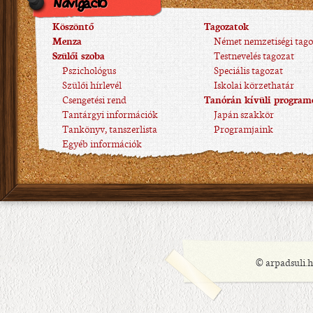
Navigáció
Köszöntő
Tagozatok
Menza
Német nemzetiségi tago
Szülői szoba
Testnevelés tagozat
Pszichológus
Speciális tagozat
Szülői hírlevél
Iskolai körzethatár
Csengetési rend
Tanórán kívüli program
Tantárgyi információk
Japán szakkör
Tankönyv, tanszerlista
Programjaink
Egyéb információk
© arpadsuli.h