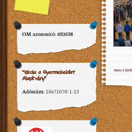
OM azonosító: 032538
vissza a hírek
“Iskola a Gyermekekért
Alapítvány”
Adószám:
18671070-1-13