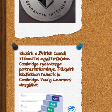
Iskolánk a British Council
Intézettel együttműködve
Cambridge nyelvvizsga
partnerintézménye. Diákjaink
iskolánkban tehetik le
Cambridge Young Learners
vizsgáikat.